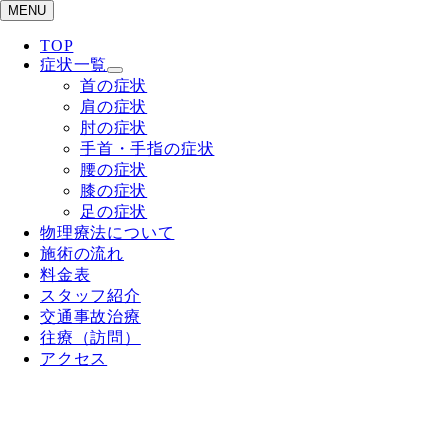
MENU
TOP
症状一覧
首の症状
肩の症状
肘の症状
手首・手指の症状
腰の症状
膝の症状
足の症状
物理療法について
施術の流れ
料金表
スタッフ紹介
交通事故治療
往療（訪問）
アクセス