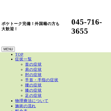
045-716-
ポケトーク完備！外国籍の方も
3655
大歓迎！
MENU
TOP
症状一覧
首の症状
肩の症状
肘の症状
手首・手指の症状
腰の症状
膝の症状
足の症状
物理療法について
施術の流れ