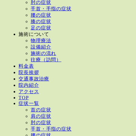
肘の症状
手首・手指の症状
腰の症状
膝の症状
足の症状
施術について
物理療法
設備紹介
施術の流れ
往療（訪問）
料金表
院長挨拶
交通事故治療
院内紹介
アクセス
TOP
症状一覧
首の症状
肩の症状
肘の症状
手首・手指の症状
腰の症状