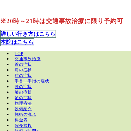
※20時～21時は交通事故治療に限り予約可
詳しい行き方はこちら
本院はこちら
TOP
交通事故治療
首の症状
肩の症状
肘の症状
手首・手指の症状
腰の症状
膝の症状
足の症状
物理療法
設備紹介
施術の流れ
料金表
院長挨拶