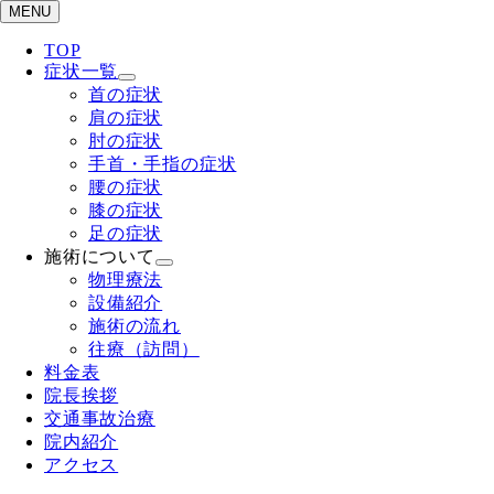
MENU
TOP
症状一覧
首の症状
肩の症状
肘の症状
手首・手指の症状
腰の症状
膝の症状
足の症状
施術について
物理療法
設備紹介
施術の流れ
往療（訪問）
料金表
院長挨拶
交通事故治療
院内紹介
アクセス