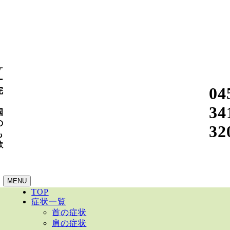
ケ
ー
04
完
！
34
国
の
32
も
歓
！
MENU
TOP
症状一覧
首の症状
肩の症状